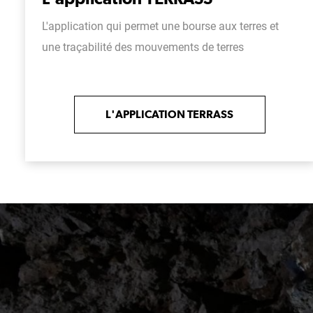
L'application qui permet une bourse aux terres et
une traçabilité des mouvements de terres
L'APPLICATION TERRASS