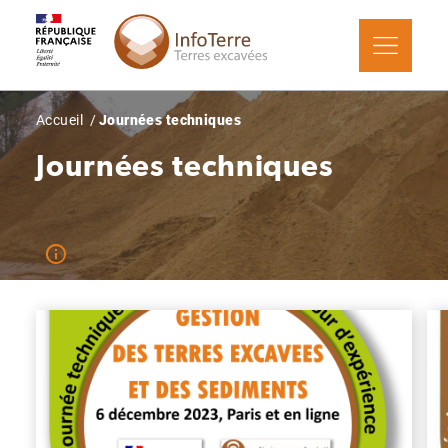
Aller
Panneau de gestion des cookies
au
contenu
principal
Fil
Accueil
Journées techniques
d'Ariane
Journées techniques