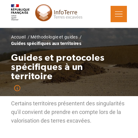
Aller
Panneau de gestion des cookies
au
contenu
principal
Fil
Accueil
Méthodologie et guides
Guides spécifiques aux territoires
d'Ariane
Guides et protocoles
spécifiques à un
territoire
Certains territoires présentent des singularités
qu'il convient de prendre en compte lors de la
valorisation des terres excavées.