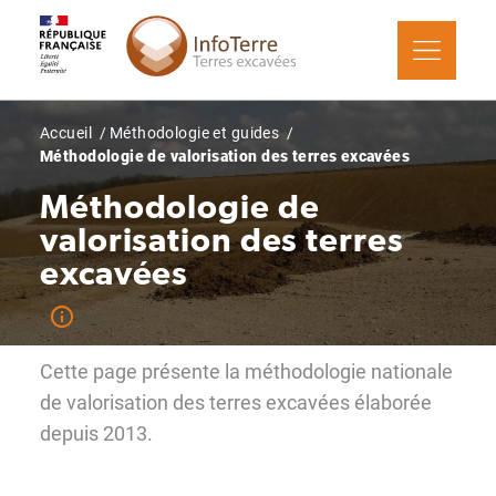
Aller
Panneau de gestion des cookies
au
contenu
principal
Fil
Accueil
Méthodologie et guides
Méthodologie de valorisation des terres excavées
d'Ariane
Méthodologie de
valorisation des terres
excavées
Cette page présente la méthodologie nationale
de valorisation des terres excavées élaborée
depuis 2013.