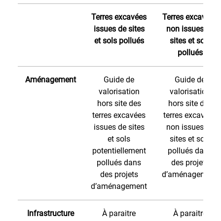
Terres excavées
Terres excavées
issues de sites
non issues de
et sols pollués
sites et sols
pollués
Aménagement
Guide de
Guide de
valorisation
valorisation
hors site des
hors site des
terres excavées
terres excavées
issues de sites
non issues de
et sols
sites et sols
potentiellement
pollués dans
pollués dans
des projets
des projets
d’aménagement
d’aménagement
Infrastructure
À paraitre
À paraitre