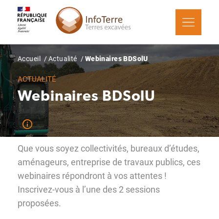
Aller
Panneau de gestion des cookies
au
contenu
principal
Fil
Accueil
Actualité
Webinaires BDSolU
d'Ariane
ACTUALITÉ
Webinaires BDSolU
Que vous soyez collectivités, bureaux d’études,
aménageurs, entreprise de travaux publics, ces
webinaires répondront à vos attentes !
Inscrivez-vous à l’une des 2 sessions
proposées.