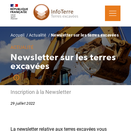
Aller
Panneau de gestion des cookies
au
contenu
principal
Fil
Accueil
Actualité
Newsletter sur les terres excavées
d'Ariane
ACTUALITÉ
Newsletter sur les terres
excavées
Inscription à la Newsletter
29 juillet 2022
La newsletter relative aux terres excavées vous