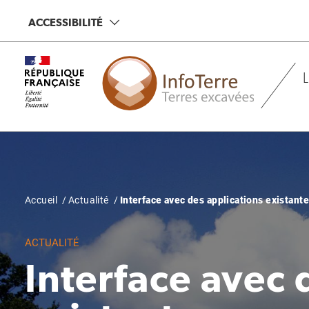
Aller
Panneau de gestion des cookies
ACCESSIBILITÉ
au
contenu
principal
Fil
Accueil
Actualité
Interface avec des applications existant
d'Ariane
ACTUALITÉ
Interface avec 